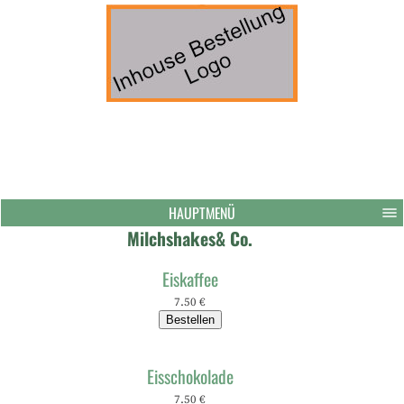
HAUPTMENÜ
Milchshakes& Co.
Eiskaffee
7.50 €
Bestellen
Eisschokolade
7.50 €