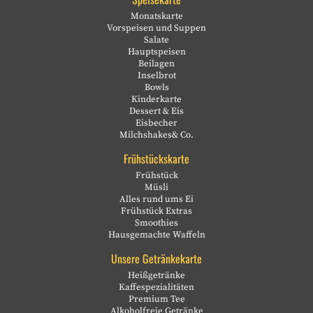
Monatskarte
Vorspeisen und Suppen
Salate
Hauptspeisen
Beilagen
Inselbrot
Bowls
Kinderkarte
Dessert & Eis
Eisbecher
Milchshakes& Co.
Frühstückskarte
Frühstück
Müsli
Alles rund ums Ei
Frühstück Extras
Smoothies
Hausgemachte Waffeln
Unsere Getränkekarte
Heißgetränke
Kaffespezialitäten
Premium Tee
Alkoholfreie Getränke