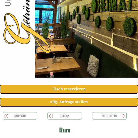
Tisch reservieren
allg. Anfrage stellen
ÜBERSICHT
ZURÜCK
WEITERLESEN
Rum