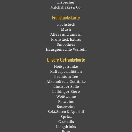
Eisbecher
Milchshakes& Co.
Frühstückskarte
Frühstück
Müsli
Alles rund ums Ei
Frühstück Extras
Smoothies
Hausgemachte Waffeln
Unsere Getränkekarte
Heißgetränke
Kaffespezialitäten
Premium Tee
Alkoholfreie Getränke
Lindauer Säfte
Leibinger Biere
Weißweine
Rotweine
Roséweine
Sekt/Secco & Aperitif
Sprizz
Cocktails
Longdrinks
Rum