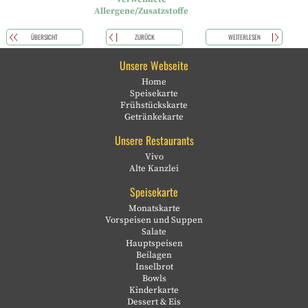
Allergene/Zusatzstoffe
ÜBERSICHT
ZURÜCK
WEITERLESEN
Unsere Webseite
Home
Speisekarte
Frühstückskarte
Getränkekarte
Unsere Restaurants
Vivo
Alte Kanzlei
Speisekarte
Monatskarte
Vorspeisen und Suppen
Salate
Hauptspeisen
Beilagen
Inselbrot
Bowls
Kinderkarte
Dessert & Eis