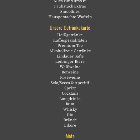
Alles rund ums Ei
Frühstück Extras
Smoothies
Hausgemachte Waffeln
Unsere Getränkekarte
Heißgetränke
Kaffespezialitäten
Premium Tee
Alkoholfreie Getränke
Lindauer Säfte
Leibinger Biere
Weißweine
Rotweine
Roséweine
Sekt/Secco & Aperitif
Sprizz
Cocktails
Longdrinks
Rum
Whisky
Gin
Brände
Liköre
Meta