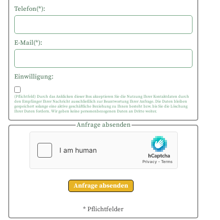
Telefon(*):
E-Mail(*):
Einwilligung:
(Pflichtfeld) Durch das Anklicken dieser Box akzeptieren Sie die Nutzung Ihrer Kontaktdaten durch
den Empfänger Ihrer Nachricht ausschließlich zur Beantwortung Ihrer Anfrage. Die Daten bleiben
gespeichert solange eine aktive geschäftliche Beziehung zu Ihnen besteht bzw. bis Sie die Löschung
Ihrer Daten fordern. Wir geben keine personenbezogenen Daten an Dritte weiter.
Anfrage absenden
* Pflichtfelder