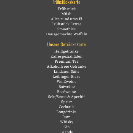
Frühstückskarte
Frühstück
Müsli
Alles rund ums Ei
Frühstück Extras
Smoothies
Hausgemachte Waffeln
Unsere Getränkekarte
Heißgetränke
Kaffespezialitäten
Premium Tee
Alkoholfreie Getränke
Lindauer Säfte
Leibinger Biere
Weißweine
Rotweine
Roséweine
Sekt/Secco & Aperitif
Sprizz
Cocktails
Longdrinks
Rum
Whisky
Gin
Brände