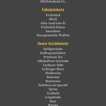
Milchshakes& Co.
Frühstückskarte
Frühstück
Müsli
Alles rund ums Ei
Frühstück Extras
Smoothies
Hausgemachte Waffeln
Unsere Getränkekarte
Heißgetränke
Kaffespezialitäten
Premium Tee
Alkoholfreie Getränke
Lindauer Säfte
Leibinger Biere
Weißweine
Rotweine
Roséweine
Sekt/Secco & Aperitif
Sprizz
Cocktails
Longdrinks
Rum
Whisky