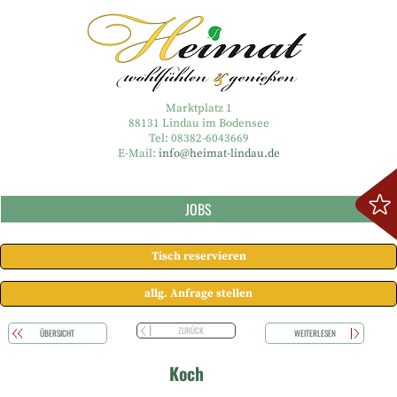
Marktplatz 1
88131 Lindau im Bodensee
Tel: 08382-6043669
E-Mail:
info@heimat-lindau.de
JOBS
Tisch reservieren
allg. Anfrage stellen
ZURÜCK
ÜBERSICHT
WEITERLESEN
Koch