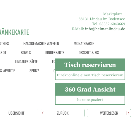
Marktplatz 1
88131 Lindau im Bodensee
Tel: 08382-6043669
E-Mail:
info@heimat-lindau.de
RÄNKEKARTE
THIES
HAUSGEMACHTE WAFFELN
MONATSKARTE
BROT
BOWLS
KINDERKARTE
DESSERT & EIS
E
LINDAUER SÄFTE
EISBECHER
MILCHSHAKES& CO.
Tisch reservieren
& APERITIF
SPRIZZ
COCKTAILS
LONGDRINKS
Direkt online einen Tisch reservieren!
360 Grad Ansicht
hereinspaziert
ÜBERSICHT
ZURÜCK
WEITERLESEN