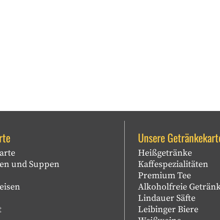
rte
Unsere Getränkekart
arte
Heißgetränke
sen und Suppen
Kaffespezialitäten
Premium Tee
eisen
Alkoholfreie Geträn
Lindauer Säfte
t
Leibinger Biere