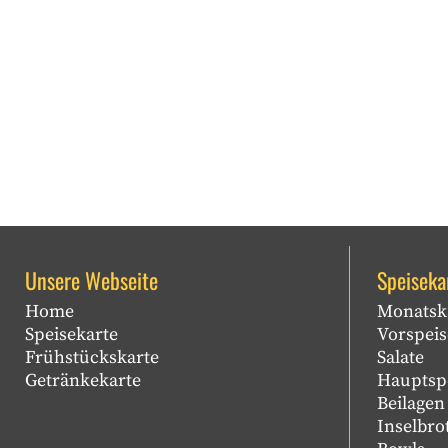
Unsere Webseite
Speiseka
Home
Monatsk
Speisekarte
Vorspei
Frühstückskarte
Salate
Getränkekarte
Hauptsp
Beilagen
Inselbro