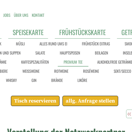
JOBS
ÜBER UNS
KONTAKT
SPEISEKARTE
FRÜHSTÜCKSKARTE
GET
K
MÜSLI
ALLES RUND UMS EI
FRÜHSTÜCK EXTRAS
SMOO
N UND SUPPEN
SALATE
HAUPTSPEISEN
BEILAGEN
INSEL
ÄNKE
KAFFESPEZIALITÄTEN
PREMIUM TEE
ALKOHOLFREIE GETRÄNK
BIERE
WEISSWEINE
ROTWEINE
ROSÉWEINE
SEKT/SECCO 
WHISKY
GIN
BRÄNDE
LIKÖRE
Tisch reservieren
allg. Anfrage stellen
Vorstellung der Netzwerkpartner