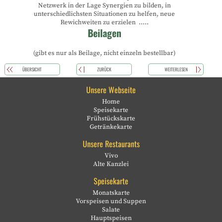
Netzwerk in der Lage Synergien zu bilden, in
unterschiedlichsten Situationen zu helfen, neue
Rewichweiten zu erzielen .....
Beilagen
(gibt es nur als Beilage, nicht einzeln bestellbar)
ÜBERSICHT
ZURÜCK
WEITERLESEN
Unsere Webseite
Home
Speisekarte
Frühstückskarte
Getränkekarte
Unsere Restaurants
Vivo
Alte Kanzlei
Speisekarte
Monatskarte
Vorspeisen und Suppen
Salate
Hauptspeisen