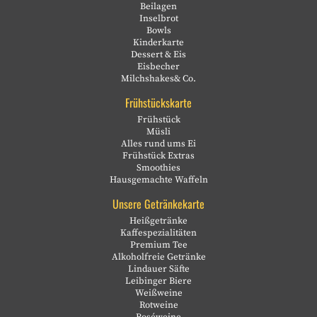
Beilagen
Inselbrot
Bowls
Kinderkarte
Dessert & Eis
Eisbecher
Milchshakes& Co.
Frühstückskarte
Frühstück
Müsli
Alles rund ums Ei
Frühstück Extras
Smoothies
Hausgemachte Waffeln
Unsere Getränkekarte
Heißgetränke
Kaffespezialitäten
Premium Tee
Alkoholfreie Getränke
Lindauer Säfte
Leibinger Biere
Weißweine
Rotweine