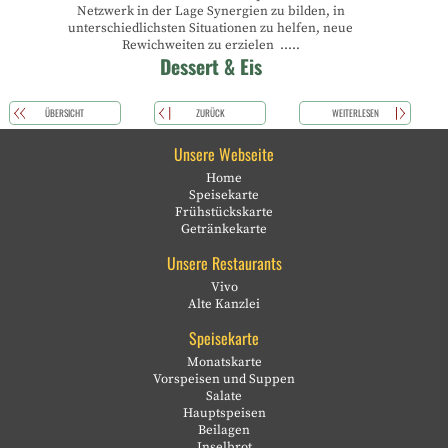
Netzwerk in der Lage Synergien zu bilden, in
unterschiedlichsten Situationen zu helfen, neue
Rewichweiten zu erzielen .....
Dessert & Eis
ÜBERSICHT
ZURÜCK
WEITERLESEN
Unsere Webseite
Home
Speisekarte
Frühstückskarte
Getränkekarte
Unsere Restaurants
Vivo
Alte Kanzlei
Speisekarte
Monatskarte
Vorspeisen und Suppen
Salate
Hauptspeisen
Beilagen
Inselbrot