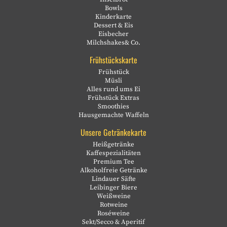
Bowls
Kinderkarte
Dessert & Eis
Eisbecher
Milchshakes& Co.
Frühstückskarte
Frühstück
Müsli
Alles rund ums Ei
Frühstück Extras
Smoothies
Hausgemachte Waffeln
Unsere Getränkekarte
Heißgetränke
Kaffespezialitäten
Premium Tee
Alkoholfreie Getränke
Lindauer Säfte
Leibinger Biere
Weißweine
Rotweine
Roséweine
Sekt/Secco & Aperitif