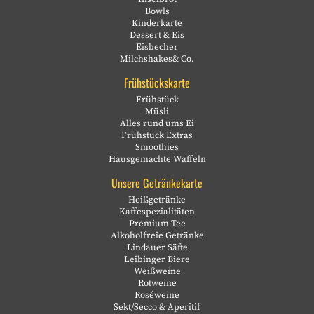
Bowls
Kinderkarte
Dessert & Eis
Eisbecher
Milchshakes& Co.
Frühstückskarte
Frühstück
Müsli
Alles rund ums Ei
Frühstück Extras
Smoothies
Hausgemachte Waffeln
Unsere Getränkekarte
Heißgetränke
Kaffespezialitäten
Premium Tee
Alkoholfreie Getränke
Lindauer Säfte
Leibinger Biere
Weißweine
Rotweine
Roséweine
Sekt/Secco & Aperitif