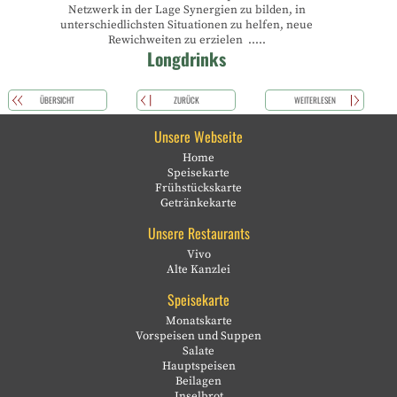
Netzwerk in der Lage Synergien zu bilden, in
unterschiedlichsten Situationen zu helfen, neue
Rewichweiten zu erzielen .....
Longdrinks
ÜBERSICHT
ZURÜCK
WEITERLESEN
Unsere Webseite
Home
Speisekarte
Frühstückskarte
Getränkekarte
Unsere Restaurants
Vivo
Alte Kanzlei
Speisekarte
Monatskarte
Vorspeisen und Suppen
Salate
Hauptspeisen
Beilagen
Inselbrot