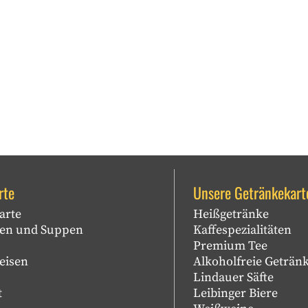
rte
Unsere Getränkekart
arte
Heißgetränke
sen und Suppen
Kaffespezialitäten
Premium Tee
eisen
Alkoholfreie Geträn
Lindauer Säfte
t
Leibinger Biere