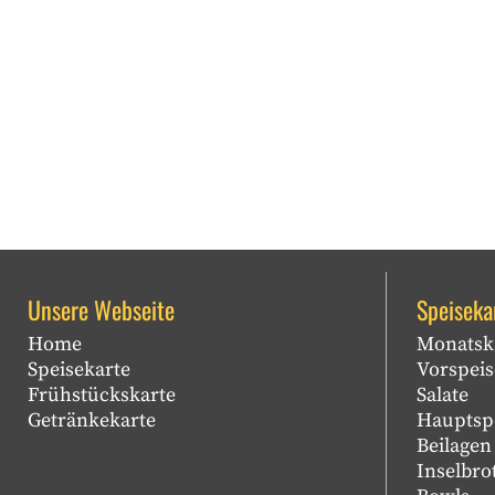
Unsere Webseite
Speiseka
Home
Monatsk
Speisekarte
Vorspei
Frühstückskarte
Salate
Getränkekarte
Hauptsp
Beilagen
Inselbro