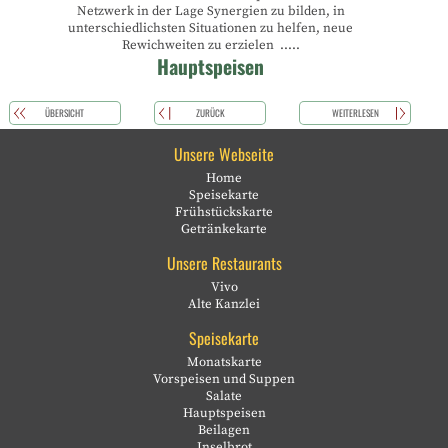
Netzwerk in der Lage Synergien zu bilden, in
unterschiedlichsten Situationen zu helfen, neue
Rewichweiten zu erzielen .....
Hauptspeisen
ÜBERSICHT
ZURÜCK
WEITERLESEN
Unsere Webseite
Home
Speisekarte
Frühstückskarte
Getränkekarte
Unsere Restaurants
Vivo
Alte Kanzlei
Speisekarte
Monatskarte
Vorspeisen und Suppen
Salate
Hauptspeisen
Beilagen
Inselbrot