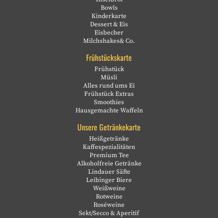
Bowls
Kinderkarte
Dessert & Eis
Eisbecher
Milchshakes& Co.
Frühstückskarte
Frühstück
Müsli
Alles rund ums Ei
Frühstück Extras
Smoothies
Hausgemachte Waffeln
Unsere Getränkekarte
Heißgetränke
Kaffespezialitäten
Premium Tee
Alkoholfreie Getränke
Lindauer Säfte
Leibinger Biere
Weißweine
Rotweine
Roséweine
Sekt/Secco & Aperitif